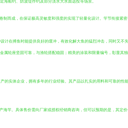
盖了近海船钓、防波堤作钓及部分淡水大水面远投等场景。
布卷制而成，在保证极高灵敏度和强度的实现了轻量化设计。竿节衔接紧密
种设计在搏鱼时能提供良好的缓冲，有效化解大鱼的猛烈冲击，同时又不
；金属轮座坚固可靠，与渔轮搭配稳固；精美的涂装和限量编号，彰显其
生产的实体企业，拥有多年的行业经验。其产品以扎实的用料和可靠的性
量产海竿。具体售价需向厂家或授权经销商咨询，但可以预期的是，其定