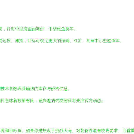
景，针对中型海鱼如海鲈、中型根鱼类等。
堤远投、滩投，目标可锁定更大的海鲷、红魽、甚至中小型鲨鱼等。
细技术参数表及确切的库存与价格信息。
销售意味着数量有限，感兴趣的钓友需及时关注官方动态。
环境和目标鱼。如果你是热衷于挑战大海、对装备性能有较高要求、且看