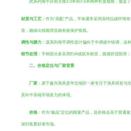
此系列海竿目前主推3.0米和3.6米两种长度规格，覆
材质与工艺
：作为“高配”产品，竿体通常采用高吨位碳纤维
质，确保出线顺滑且能有效保护鱼线。
调性与腰力
：该系列海竿调性设计偏向于中调或中快调，这
细节处理
：手柄部分多采用EVA或软木材质，握感舒适防滑
二、价格定位与厂家背景
厂家
：肃宁鑫兴渔具是华北地区一家专注于渔具研发与
其向中高端市场发力的体现。
价格
：作为“极品”定位的限量产品，其价格会高于普通
深钓鱼爱好者市场。