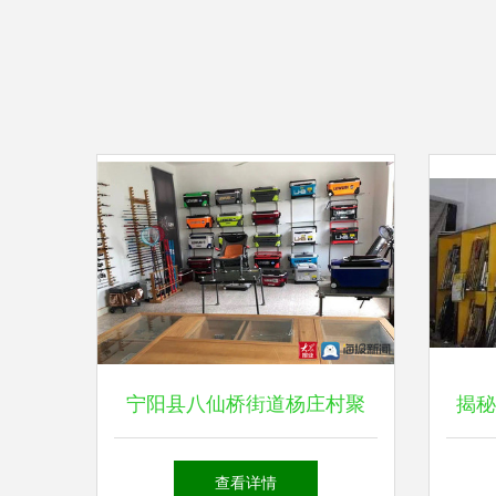
宁阳县八仙桥街道杨庄村聚
揭秘
力“五举措”，打造渔具销售引
新手
查看详情