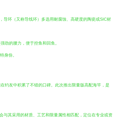
，导环（又称导线环）多选用耐腐蚀、高硬度的陶瓷或SIC材
失强劲的腰力，便于控鱼和回鱼。
独特身份。
能在钓友中积累了不错的口碑。此次推出限量版高配海竿，是
价会与其采用的材质、工艺和限量属性相匹配，定位在专业或资