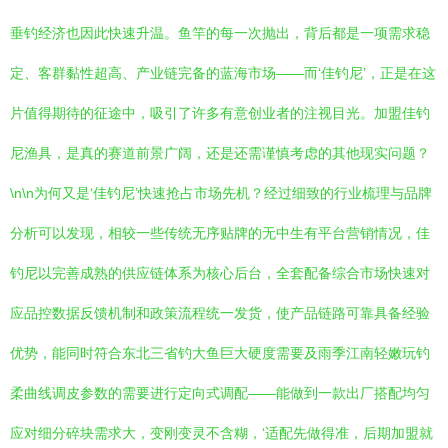
垂钓经济也因此快速升温。鱼竿的每一次抛出，背后都是一项需求稳
定、客群黏性超高、产业链完备的蓝海市场——而‘佳钓尼’，正是在这
片值得期待的征途中，吸引了许多有意创业者的注视目光。加盟佳钓
尼渔具，是真的赛道前景广阔，还是还需谨慎考虑的其他现实问题？
\n\n为何又是‘佳钓尼’快速抢占市场先机？经过细致的行业梳理与品牌
分析可以发现，相较一些传统无序贴牌的无中生有平台营销情况，佳
钓尼以完善成熟的供应链体系为核心后台，全套配备综合市场快速对
应品控数据反馈机制和政策流程统一发货，使产品链路可靠具备经验
优势，能同时符合东北三省钓大鱼巨大硬度需要及雨季江南轻嫩玩钓
柔曲线调皮参数的需要进行定向式调配——能做到一款出厂搭配均匀
应对细分碎块需求大，变刚变灵不含糊，‘适配先做得准，后期加盟就