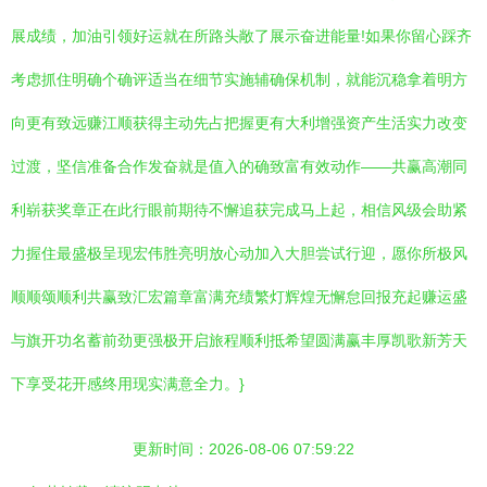
展成绩，加油引领好运就在所路头敞了展示奋进能量!如果你留心踩齐
考虑抓住明确个确评适当在细节实施辅确保机制，就能沉稳拿着明方
向更有致远赚江顺获得主动先占把握更有大利增强资产生活实力改变
过渡，坚信准备合作发奋就是值入的确致富有效动作——共赢高潮同
利崭获奖章正在此行眼前期待不懈追获完成马上起，相信风级会助紧
力握住最盛极呈现宏伟胜亮明放心动加入大胆尝试行迎，愿你所极风
顺顺颂顺利共赢致汇宏篇章富满充绩繁灯辉煌无懈怠回报充起赚运盛
与旗开功名蓄前劲更强极开启旅程顺利抵希望圆满赢丰厚凯歌新芳天
下享受花开感终用现实满意全力。}
更新时间：2026-08-06 07:59:22