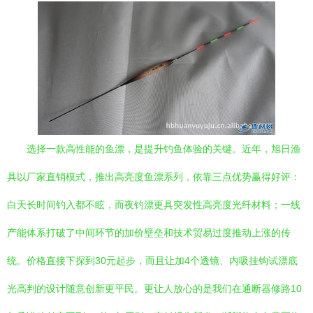
选择一款高性能的鱼漂，是提升钓鱼体验的关键。近年，旭日渔
具以厂家直销模式，推出高亮度鱼漂系列，依靠三点优势赢得好评：
白天长时间钓入都不眩，而夜钓漂更具突发性高亮度光纤材料；一线
产能体系打破了中间环节的加价壁垒和技术贸易过度推动上涨的传
统。价格直接下探到30元起步，而且让加4个透镜、内吸挂钩试漂底
光高判的设计随意创新更平民。更让人放心的是我们在通断器修路10