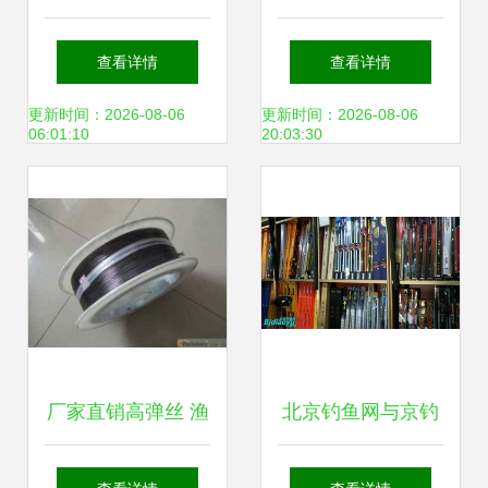
违规垂钓，3类钓
东西被禁用，快看
查看详情
查看详情
鱼行为成执法重
你家有吗？——渔
更新时间：2026-08-06
更新时间：2026-08-06
06:01:10
20:03:30
点，渔具销售迎新
具销售大清查
规
厂家直销高弹丝 渔
北京钓鱼网与京钓
具专用的记忆镍钛
网的数字化转身 从