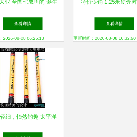
大业 全国七成鱼的“诞生
特价促销 1.25米硬壳
，竟藏在这个浙江内陆小
包，渔具收纳与保护的
查看详情
查看详情
镇？
择
26-08-08 06:25:13
更新时间：2026-08-08 16:32:50
轻细，怡然钓趣 太平洋
忠次台钓竿3.6米深度体