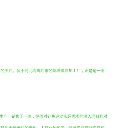
商的关注。位于河北高碑店市的锦坤渔具加工厂，正是这一细
、生产、销售于一体，凭借对钓鱼运动实际需求的深入理解和对
还是用于传统钓的咬铅、太空豆配铅等，锦坤渔具都能提供相