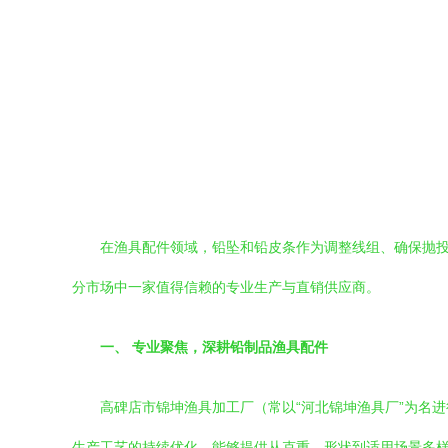
在渔具配件领域，铅坠和铅皮条作为调整线组、确保抛
分市场中一家值得信赖的专业生产与直销供应商。
一、 专业聚焦，深耕铅制品渔具配件
高碑店市锦坤渔具加工厂（常以“河北锦坤渔具厂”为名
生产工艺的持续优化，能够提供从克重、形状到适用场景多