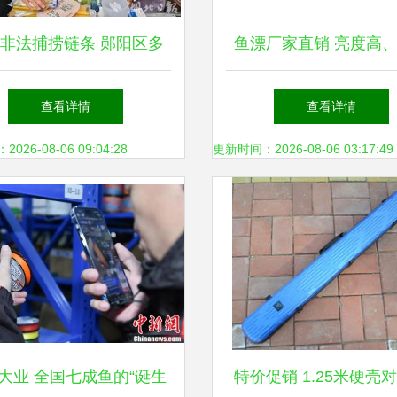
非法捕捞链条 郧阳区多
鱼漂厂家直销 亮度高
联合开展禁用渔具销售专
低、售后好的四重保
查看详情
查看详情
项执法检查
26-08-06 09:04:28
更新时间：2026-08-06 03:17:49
大业 全国七成鱼的“诞生
特价促销 1.25米硬壳